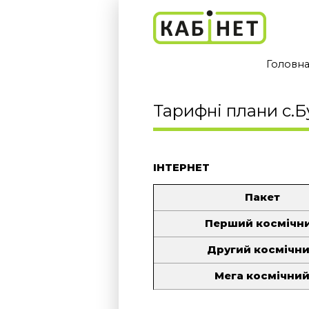
Головн
Тарифні плани с.
ІНТЕРНЕТ
Пакет
Перший космічн
Другий космічн
Мега космічни