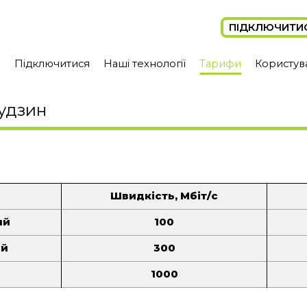
ПІДКЛЮЧИТИ
а
Підключитися
Наші технології
Тарифи
Користув
Тлумач
Обертин
Будзин
Колінці
Гринівці
Королівка
Пужники
Яківка
Швидкість, Мбіт/с
Прибилів
ий
100
Бортники
ий
300
Грушка
Жуків
й
1000
Хотимир
Озеряни