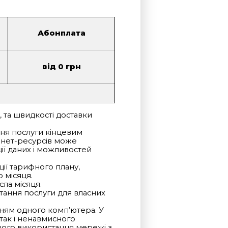
Абонплата
від 0 грн
, та швидкості доставки
ння послуги кінцевим
рнет-ресурсів може
ії даних і можливостей
ції тарифного плану,
 місяця.
сла місяця.
тання послуги для власних
ням одного комп’ютера. У
так і ненавмисного
йного використання мережі з