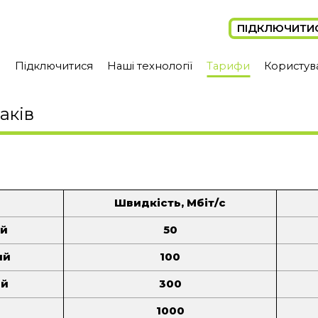
ПІДКЛЮЧИТИ
а
Підключитися
Наші технології
Тарифи
Користув
Тлумач
Обертин
аків
Колінці
Гринівці
Королівка
Пужники
Яківка
Швидкість, Мбіт/с
Прибилів
ий
50
Бортники
ий
100
Грушка
Жуків
ий
300
Хотимир
й
1000
Озеряни