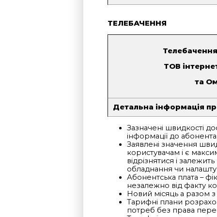
ТЕЛЕБАЧЕННЯ
Телебачення
ТОВ інтерне
та О
Детальна інформація пр
Зазначені швидкості до
інформації до абонент
Заявлені значення шви
користувачам і є макс
відрізнятися і залежит
обладнання чи налашту
Абонентська плата – фі
незалежно від факту ко
Новий місяць а разом з
Тарифні плани розрахо
потреб без права пере