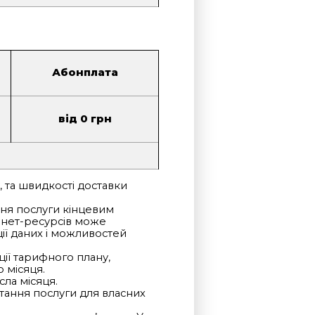
Абонплата
від 0 грн
, та швидкості доставки
ння послуги кінцевим
рнет-ресурсів може
ії даних і можливостей
ції тарифного плану,
 місяця.
сла місяця.
тання послуги для власних