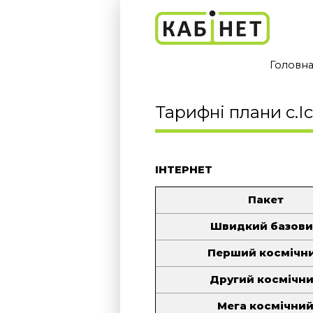
Головн
Тарифні плани с.Іс
ІНТЕРНЕТ
Пакет
Швидкий базов
Перший космічн
Другий космічн
Мега космічни