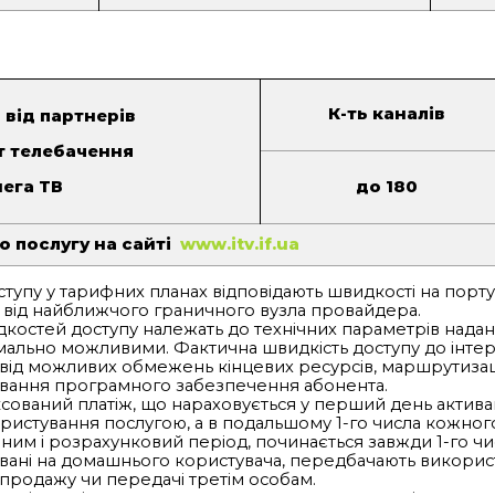
Гончарів
Живачів
Ісаків
К-ть каналів
Олеша
 від партнерів
Надорожна
т телебачення
Гончарівка
мега ТВ
до 180
Гавриляк
Гарасимів
о послугу на сайті
www.itv.if.ua
Долина
ступу у тарифних планах відповідають швидкості на порту
Одаїв
а від найближчого граничного вузла провайдера.
Суходіл
дкостей доступу належать до технічних параметрів нада
имально можливими. Фактична швидкість доступу до інте
Будзин
ь від можливих обмежень кінцевих ресурсів, маршрутизац
Делева
вання програмного забезпечення абонента.
ксований платіж, що нараховується у перший день актива
Мостище
ристування послугою, а в подальшому 1-го числа кожного
 ним і розрахунковий період, починається завжди 1-го чи
Олещин
вані на домашнього користувача, передбачають викорис
Палагичі
продажу чи передачі третім особам.