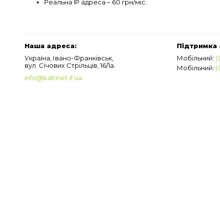
Реальна IP адреса – 60 грн/міс.
Наша адреса:
Підтримка 
Україна, Івано-Франківськ,
Мобільний:
(
вул. Січових Стрільців, 16/1а.
Мобільний:
(
info@kabinet.if.ua