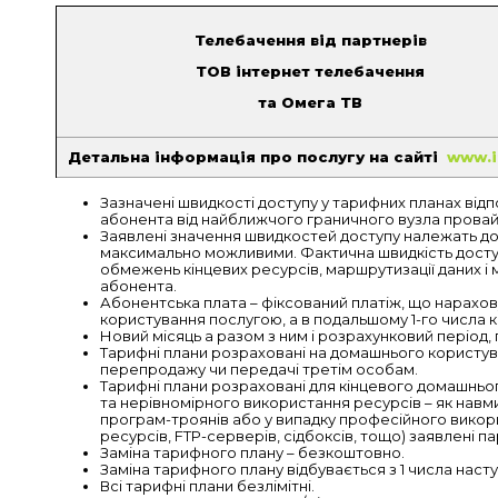
Телебачення від партнерів
ТОВ інтернет телебачення
та Омега ТВ
Детальна інформація про послугу на сайті
www.it
Зазначені швидкості доступу у тарифних планах відп
абонента від найближчого граничного вузла прова
Заявлені значення швидкостей доступу належать до 
максимально можливими. Фактична швидкість доступ
обмежень кінцевих ресурсів, маршрутизації даних
абонента.
Абонентська плата – фіксований платіж, що нарахов
користування послугою, а в подальшому 1-го числа 
Новий місяць а разом з ним і розрахунковий період, 
Тарифні плани розраховані на домашнього користув
перепродажу чи передачі третім особам.
Тарифні плани розраховані для кінцевого домашньо
та нерівномірного використання ресурсів – як навмис
програм-троянів або у випадку професійного викор
ресурсів, FTP-серверів, сідбоксів, тощо) заявлені п
Заміна тарифного плану – безкоштовно.
Заміна тарифного плану відбувається з 1 числа насту
Всі тарифні плани безлімітні.